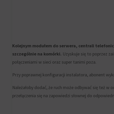
witryny
reklam
muszą
Określa,
uzyskać
czy
od
można
użytkowników
wyświetlać
Kolejnym modułem do serwera, centrali telefonic
przed
spersonalizowane
szczególnie na komórki.
Uzyskuje się to poprzez za
użyciem
reklamy
połączeniami w sieci oraz super tanimi poza.
ciasteczek
na
gromadzących
Przy poprawnej konfiguracji instalatora, abonent wy
podstawie
dane
zachowań
osobowe.
Należałoby dodać, że ruch może odbywać się też w o
i
Przepisy
przełączenia się na zapowiedzi słownej do odpowiedni
preferencji
takie
użytkownika,
jak