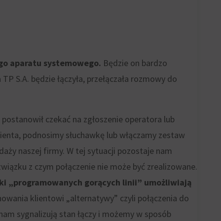
nego aparatu systemowego.
Będzie on bardzo
 TP S.A. będzie łączyła, przełączała rozmowy do
 postanowił czekać na zgłoszenie operatora lub
 klienta, podnosimy słuchawkę lub włączamy zestaw
aży naszej firmy. W tej sytuacji pozostaje nam
związku z czym połączenie nie może być zrealizowane.
i „programowanych gorących linii” umożliwiają
ania klientowi „alternatywy” czyli połączenia do
e nam sygnalizują stan łączy i możemy w sposób