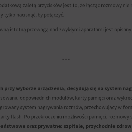
Dodatkową zaletą przycisków jest to, że łącząc rozmowy n
 tylko nacisnąć, by połączyć.
ówną istotną przewagą nad zwykłymi aparatami jest opisany 
• • •
nych przy wyborze urządzenia, decydują się na system
tosowaniu odpowiednich modułów, karty pamięci oraz wykreo
tegrowany system nagrywania rozmów, przechowujący w formi
rty flash. Po przekroczeniu możliwości pamięci, rozmowy s
e państwowe oraz prywatne: szpitale, przychodnie zdrow