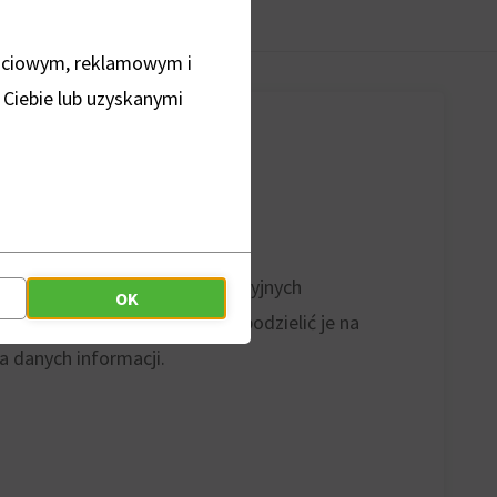
ościowym, reklamowym i
 Ciebie lub uzyskanymi
da się ona z urządzeń komutacyjnych
OK
ową pracę centrali. Możemy podzielić je na
a danych informacji.