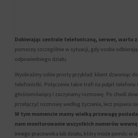
wykorzystując
GDPR
w
wymagają,
tym
aby
celu
witryny
Dobierając centrale telefoniczną, serwer, warto
zapisane
prosiły
pomocny szczególnie w sytuacji, gdy osoba odbierając
dane.
o
odpowiedniego działu.
wyraźną
Przechowywanie
Wyobraźmy sobie prosty przykład: klient dzwoniąc d
zgodę,
danych
telefonistki. Połączenie takie trafi na pulpit telef
umożliwiając
użytkownika
głośnomówiący i zaczynamy rozmowę. Po chwili dowiadu
użytkownikom
Kontroluje
przełączyć rozmowę według życzenia, lecz pojawia si
akceptowanie
przechowywanie
W tym momencie mamy wielką przewagę posiadają
lub
danych
nam monitorowanie wszystkich numerów wewnętr
odrzucanie
specyficznych
innego pracownika lub działu, który może pomóc w da
ciasteczek