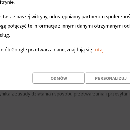
trynie.
zystasz z naszej witryny, udostępniamy partnerom społeczn
ogą połączyć te informacje z innymi danymi otrzymanymi od
 poradnik
sług.
posób Google przetwarza dane, znajdują się
tutaj
.
sieci telekomunikacyjnej na czas wymiany informacji. Skła
ODMÓW
PERSONALIZUJ
ikacyjnych i urządzeń pomocniczych gwarantujących prawidł
ika z zasady działania i sposobu przetwarzania i przesyłani