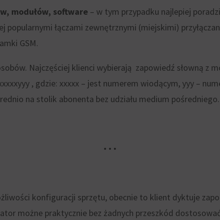
ów, modułów, software
– w tym przypadku najlepiej poradzi
iej popularnymi łączami zewnętrznymi (miejskimi) przyłącza
ramki GSM.
osobów. Najczęściej klienci wybierają zapowiedź słowną z 
4xxxxxyyy , gdzie: xxxxx – jest numerem wiodącym, yyy – nu
rednio na stolik abonenta bez udziału medium pośredniego.
• • •
liwości konfiguracji sprzętu, obecnie to klient dyktuje zapo
alator możne praktycznie bez żadnych przeszkód dostosowa