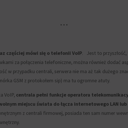
• • •
az częściej mówi się o telefonii VoIP
. Jest to przyszłość
wkami za połączenia telefoniczne, można również dodać asp
ość w przypadku centrali, serwera nie ma aż tak dużego znac
komórka GSM z protokołem sip) ma tu ogromne atuty.
ta VoIP,
centrala pełni funkcje operatora telekomunikac
wolnym miejscu świata do łącza internetowego LAN lub
nętrznym z centrali firmowej, posiada ten sam numer wewnęt
wnętrzny.