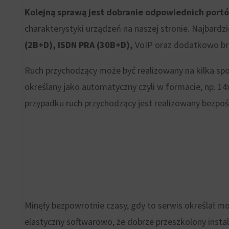
Google
różne
Kolejną sprawą jest dobranie odpowiednich port
Analytics).
typy,
charakterystyki urządzeń na naszej stronie. Najbardz
w
Przechowywanie
(2B+D), ISDN PRA (30B+D),
VoIP oraz dodatkowo b
tym
reklam
ciasteczka
Ruch przychodzący może być realizowany na kilka sp
sesyjne
Zarządza
określany jako automatyczny czyli w formacie, np. 1
(tymczasowe)
tym,
przypadku ruch przychodzący jest realizowany bezpoś
i
czy
trwałe
dane
(długoterminowe).
związane
Pomagają
z
one
reklamami
spersonalizować
(np.
Minęły bezpowrotnie czasy, gdy to serwis określał moż
wrażenia
ciasteczka
elastyczny softwarowo, że dobrze przeszkolony inst