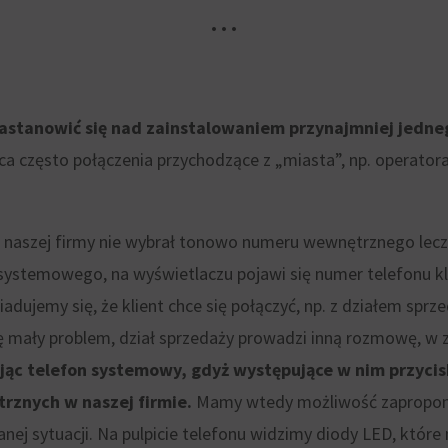
• • •
 zastanowić się nad zainstalowaniem przynajmniej jed
a często połączenia przychodzące z „miasta”, np. operatora
o naszej firmy nie wybrał tonowo numeru wewnętrznego lecz
onu systemowego, na wyświetlaczu pojawi się numer telefonu
jemy się, że klient chce się połączyć, np. z działem sprzed
ę mały problem, dział sprzedaży prowadzi inną rozmowę, w 
c telefon systemowy, gdyż występujące w nim przycisk
znych w naszej firmie.
Mamy wtedy możliwość zaproponow
nej sytuacji. Na pulpicie telefonu widzimy diody LED, któr