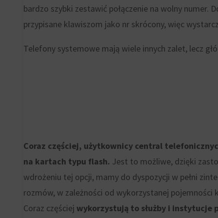
dla
bardzo szybki zestawić połączenie na wolny numer. 
i
użytkownika,
przypisane klawiszom jako nr skrócony, więc wystarczy
kontrolowanie
służących
swojej
Telefony systemowe mają wiele innych zalet, lecz gł
do
prywatności.
śledzenia
Możesz
reklam,
również
profilowania
wycofać
i
zgodę
pomiaru
w
Coraz częściej, użytkownicy central telefonicz
skuteczności
dowolnym
na kartach typu flash.
Jest to możliwe, dzięki zas
reklam.
momencie,
wdrożeniu tej opcji, mamy do dyspozycji w pełni zin
zazwyczaj
rozmów, w zależności od wykorzystanej pojemności ka
za
Coraz częściej
wykorzystują to służby i instytucj
pośrednictwem