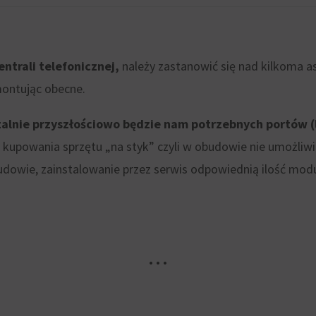
trali telefonicznej,
należy zastanowić się nad kilkoma a
montując obecne.
zczalnie przyszłościowo będzie nam potrzebnych portów 
u kupowania sprzętu „na styk” czyli w obudowie nie umożli
budowie, zainstalowanie przez serwis odpowiednią ilość m
• • •