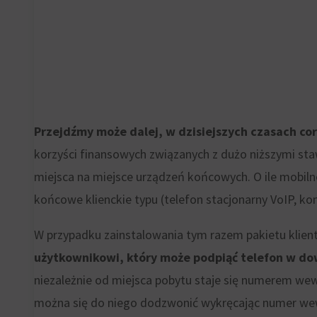
z
do
przeglądania,
targetowania
ale
i
mogą
śledzenia)
również
mogą
śledzić
być
Przejdźmy może dalej,
w dzisiejszych czasach cor
zachowanie
przechowywane
korzyści finansowych związanych z dużo niższymi sta
online.
i
miejsca na miejsce urządzeń końcowych. O ile mobiln
przetwarzane
Zgoda
końcowe klienckie typu (telefon stacjonarny VoIP, 
na
odnosi
potrzeby
W przypadku zainstalowania tym razem pakietu klien
się
usług
użytkownikowi, który może podpiąć telefon w do
do
reklamowych.
niezależnie od miejsca pobytu staje się numerem wew
zgody,
można się do niego dodzwonić wykręcając numer we
którą
Personalizacja