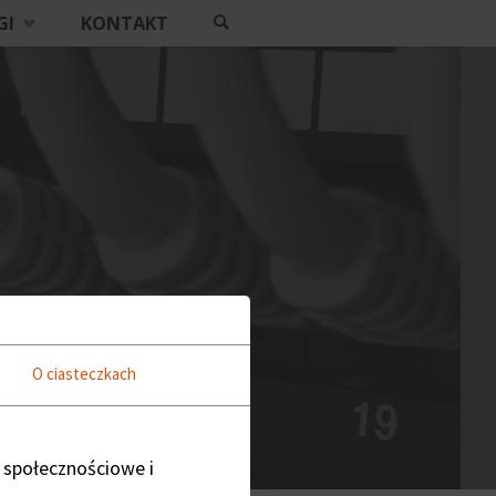
GI
KONTAKT
SZUKAJ
O ciasteczkach
 społecznościowe i