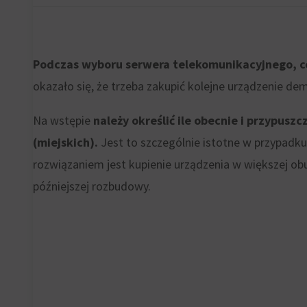
korzystania
na
z
urządzeniu
witryny
przez
Podczas wyboru serwera telekomunikacyjnego, cen
internetowej
witryny
okazało się, że trzeba zakupić kolejne urządzenie de
i
internetowe
zachowań
w
Na wstępie
należy określić ile obecnie i przypus
użytkowników
celu
(miejskich).
Jest to szczególnie istotne w przypadk
mogą
zapamiętania
rozwiązaniem jest kupienie urządzenia w większej o
być
preferencji,
późniejszej rozbudowy.
przechowywane
danych
w
logowania
celach
lub
analitycznych
działań.
(np.
Istnieją