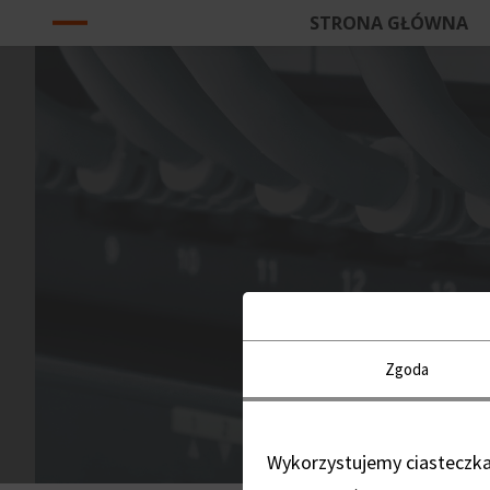
STRONA GŁÓWNA
Przejdź
do
treści
Zgoda
Wykorzystujemy ciasteczka 