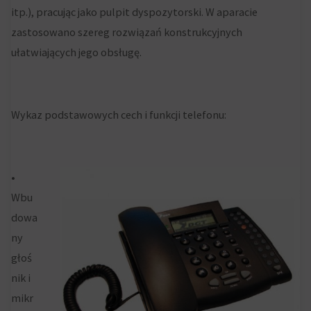
użytkownikom
itp.), pracując jako pulpit dyspozytorski. W aparacie
Kontroluje
akceptowanie
zastosowano szereg rozwiązań konstrukcyjnych
przechowywanie
lub
ułatwiających jego obsługę.
danych
odrzucanie
specyficznych
ciasteczek
dla
i
Wykaz podstawowych cech i funkcji telefonu:
użytkownika,
kontrolowanie
służących
swojej
do
prywatności.
•
śledzenia
Możesz
Wbu
reklam,
również
dowa
profilowania
wycofać
ny
i
zgodę
głoś
pomiaru
w
nik i
skuteczności
dowolnym
mikr
reklam.