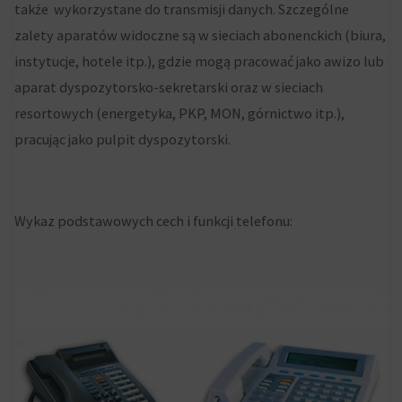
także wykorzystane do transmisji danych. Szczególne
i
internetowe
zalety aparatów widoczne są w sieciach abonenckich (biura,
zachowań
w
instytucje, hotele itp.), gdzie mogą pracować jako awizo lub
użytkowników
celu
aparat dyspozytorsko-sekretarski oraz w sieciach
mogą
zapamiętania
resortowych (energetyka, PKP, MON, górnictwo itp.),
być
preferencji,
pracując jako pulpit dyspozytorski.
przechowywane
danych
w
logowania
celach
lub
Wykaz podstawowych cech i funkcji telefonu:
analitycznych
działań.
(np.
Istnieją
Google
różne
Analytics).
typy,
w
Przechowywanie
tym
reklam
ciasteczka