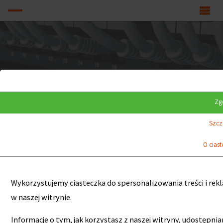
Zg
Szcz
O cias
STRONA
TELEFONY, APARATY SYSTEMOWE DGT
Wykorzystujemy ciasteczka do spersonalizowania treści i rek
GŁÓWNA
w naszej witrynie.
Informacje o tym, jak korzystasz z naszej witryny, udostę