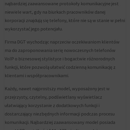
najbardziej zaawansowane protokoły komunikacyjne jest
zbiera
niewiele wart, gdy na biurkach pracowników danej
dane,
korporacji znajdują się telefony, które nie są w stanie w pełni
zapoznaj
wykorzystać jego potencjału.
się
z
Firma DGT wychodząc naprzeciw oczekiwaniom klientów
polityką
ma do zaproponowania serię nowoczesnych telefonów
prywatności
VoIP o biznesowej stylistyce i bogactwie różnorodnych
witryny.
funkcji, które pozwolą ułatwić codzienną komunikację z
Ten
klientami i współpracownikami.
dokument
Każdy, nawet najprostszy model, wyposażony jest w
opisuje
przejrzysty, czytelny, podświetlany wyświetlacz
rodzaje
ułatwiający korzystanie z dodatkowych funkcji i
używanych
dostarczający niezbędnych informacji podczas procesu
plików
komunikacji. Najbardziej zaawansowany model posiada
cookie,