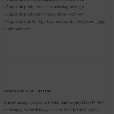
momencie.
• Złącze do podłączenia zestawu nagłownego
• Złącze do podłączenia rejestratora rozmów
Aby
• Złącze USB do konfigurowania aparatu i zwiększenia jego
uzyskać
funkcjonalności
więcej
szczegółów
na
temat
tego,
jak
witryna
internetowa
używa
Telefon Voip DGT Aastra:
ciasteczek
Nawet najlepszy system telekomunikacyjny klasy IP PBX,
i
realizujący najbardziej wyszukane funkcje i obsługujący
jak