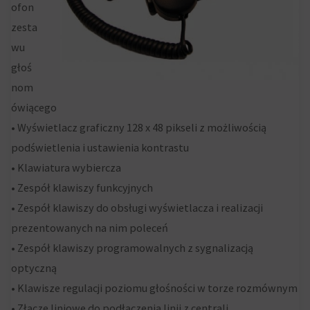
momencie,
ofon
zazwyczaj
zesta
za
wu
pośrednictwem
głoś
ustawień
nom
prywatności
ówiącego
witryny,
• Wyświetlacz graficzny 128 x 48 pikseli z możliwością
które
podświetlenia i ustawienia kontrastu
umożliwiają
• Klawiatura wybiercza
zarządzanie
• Zespół klawiszy funkcyjnych
lub
• Zespół klawiszy do obsługi wyświetlacza i realizacji
usuwanie
prezentowanych na nim poleceń
przechowywanych
• Zespół klawiszy programowalnych z sygnalizacją
ciasteczek
optyczną
w
• Klawisze regulacji poziomu głośności w torze rozmównym
dowolnym
• Złącze liniowe do podłączenia linii z centrali