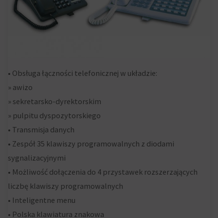
sesyjne
Zarządza
(tymczasowe)
tym,
i
czy
trwałe
dane
(długoterminowe).
związane
• Obsługa łączności telefonicznej w układzie:
Pomagają
z
» awizo
one
reklamami
» sekretarsko-dyrektorskim
spersonalizować
(np.
» pulpitu dyspozytorskiego
wrażenia
ciasteczka
• Transmisja danych
z
do
• Zespół 35 klawiszy programowalnych z diodami
przeglądania,
targetowania
sygnalizacyjnymi
ale
i
• Możliwość dołączenia do 4 przystawek rozszerzających
mogą
śledzenia)
liczbę klawiszy programowalnych
również
mogą
• Inteligentne menu
śledzić
być
• Polska klawiatura znakowa
zachowanie
przechowywane