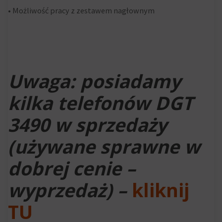
• Możliwość pracy z zestawem nagłownym
online.
i
przetwarzane
Zgoda
na
odnosi
potrzeby
się
usług
Uwaga: posiadamy
do
reklamowych.
zgody,
kilka telefonów DGT
którą
Personalizacja
3490 w sprzedaży
witryny
reklam
muszą
(używane sprawne w
Określa,
uzyskać
czy
dobrej cenie –
od
można
użytkowników
wyprzedaż) –
kliknij
wyświetlać
przed
spersonalizowane
TU
użyciem
reklamy
ciasteczek