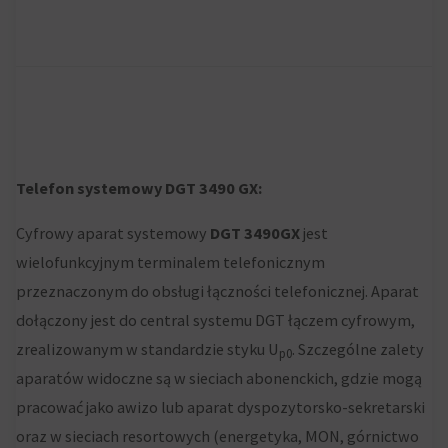
na
gromadzących
podstawie
dane
zachowań
osobowe.
i
Przepisy
preferencji
takie
użytkownika,
jak
Telefon systemowy DGT 3490 GX:
wykorzystując
GDPR
w
wymagają,
Cyfrowy aparat systemowy
DGT 3490GX
jest
tym
aby
wielofunkcyjnym terminalem telefonicznym
celu
witryny
przeznaczonym do obsługi łączności telefonicznej. Aparat
zapisane
prosiły
dołączony jest do central systemu DGT łączem cyfrowym,
dane.
o
zrealizowanym w standardzie styku U
. Szczególne zalety
p0
wyraźną
aparatów widoczne są w sieciach abonenckich, gdzie mogą
Przechowywanie
zgodę,
pracować jako awizo lub aparat dyspozytorsko-sekretarski
danych
umożliwiając
oraz w sieciach resortowych (energetyka, MON, górnictwo
użytkownika