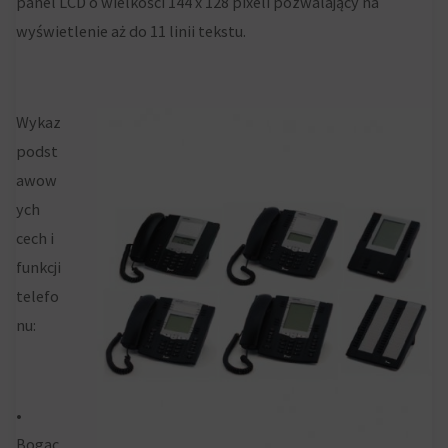
panel LCD o wielkości 144 x 128 pixeli pozwalający na
zbierane
wyświetlenie aż do 11 linii tekstu.
dane
oraz
sposób
Wykaz
przechowywania
podst
lub
awow
udostępniania
ych
Twoich
cech i
informacji.
funkcji
Wyjaśnia
telefo
również,
nu:
jak
możesz
zarządzać
swoimi
•
preferencjami.
Bogac