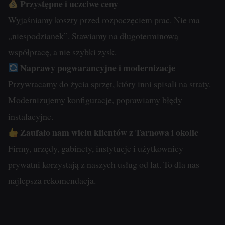
Przystępne i uczciwe ceny
na
gromadzących
Wyjaśniamy koszty przed rozpoczęciem prac. Nie ma
podstawie
dane
„niespodzianek”. Stawiamy na długoterminową
zachowań
osobowe.
współpracę, a nie szybki zysk.
i
Przepisy
Naprawy pogwarancyjne i modernizacje
preferencji
takie
użytkownika,
Przywracamy do życia sprzęt, który inni spisali na straty.
jak
wykorzystując
Modernizujemy konfiguracje, poprawiamy błędy
GDPR
w
instalacyjne.
wymagają,
tym
aby
Zaufało nam wielu klientów z Tarnowa i okolic
celu
witryny
Firmy, urzędy, gabinety, instytucje i użytkownicy
zapisane
prosiły
prywatni korzystają z naszych usług od lat. To dla nas
dane.
o
najlepsza rekomendacja.
wyraźną
Przechowywanie
zgodę,
danych
umożliwiając
użytkownika