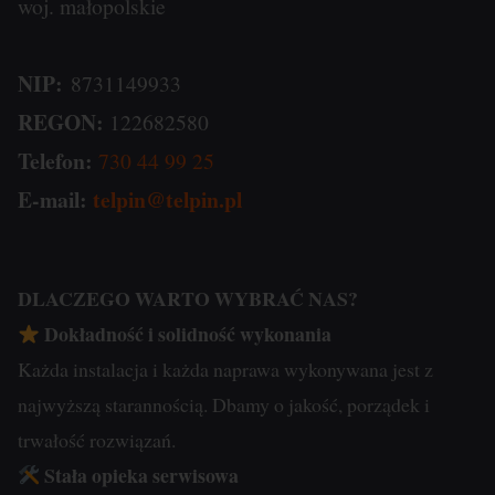
woj. małopolskie
sesyjne
Zarządza
(tymczasowe)
tym,
i
czy
NIP:
8731149933
trwałe
dane
REGON:
122682580
(długoterminowe).
związane
Telefon:
730 44 99 25
Pomagają
z
E-mail:
telpin@telpin.pl
one
reklamami
spersonalizować
(np.
wrażenia
ciasteczka
DLACZEGO WARTO WYBRAĆ NAS?
z
do
przeglądania,
Dokładność i solidność wykonania
targetowania
ale
i
Każda instalacja i każda naprawa wykonywana jest z
mogą
śledzenia)
najwyższą starannością. Dbamy o jakość, porządek i
również
mogą
trwałość rozwiązań.
śledzić
być
Stała opieka serwisowa
zachowanie
przechowywane