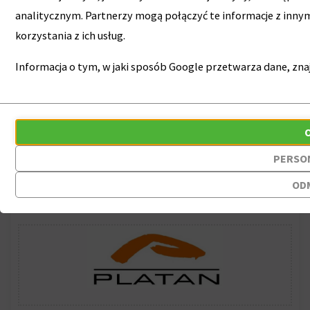
Centrale
analitycznym. Partnerzy mogą połączyć te informacje z inn
telefoniczne, serwery
korzystania z ich usług.
Informacja o tym, w jaki sposób Google przetwarza dane, znaj
Wybierz markę
Przechowywanie
Ciasteczka
statystyk
to
PERSO
Kontroluje,
małe
czy
pliki
OD
dane
danych
dotyczące
przechowywane
korzystania
na
z
urządzeniu
witryny
przez
internetowej
witryny