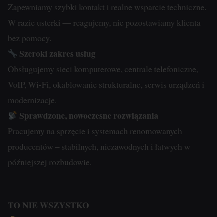
Zapewniamy szybki kontakt i realne wsparcie techniczne.
online.
i
W razie usterki — reagujemy, nie pozostawiamy klienta
przetwarzane
Zgoda
bez pomocy.
na
odnosi
Szeroki zakres usług
potrzeby
się
Obsługujemy sieci komputerowe, centrale telefoniczne,
usług
do
VoIP, Wi-Fi, okablowanie strukturalne, serwis urządzeń i
reklamowych.
zgody,
modernizacje.
którą
Personalizacja
Sprawdzone, nowoczesne rozwiązania
witryny
reklam
Pracujemy na sprzęcie i systemach renomowanych
muszą
Określa,
producentów – stabilnych, niezawodnych i łatwych w
uzyskać
czy
od
późniejszej rozbudowie.
można
użytkowników
wyświetlać
przed
spersonalizowane
użyciem
TO NIE WSZYSTKO
reklamy
ciasteczek